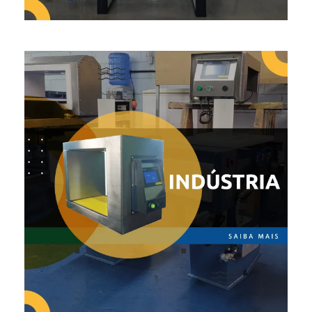
INDÚSTRIA
Alimentos
Mineração
Plásticos
Reciclagem
Química
Farmacêutica
Nutrição Animal
Madeira