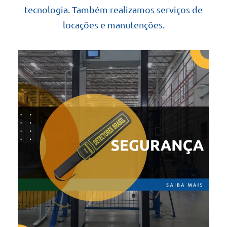
tecnologia. Também realizamos serviços de
locações e manutenções.
SEGURANÇA
Aeroportos e portos
Prédios públicos
Embaixadas
Unidades Prisionais
Bancos
Instituições de Ensino
Estádios e arenas
Hospitais
Centros de distribuição
Prevenção e perdas
Eventos Públicos e privados
Portarias em geral